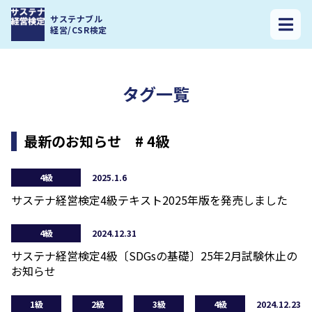
サステナ経営検定トップ
>
4級
>
ページ 2
サステナブル
経営/CSR検定
タグ一覧
最新のお知らせ # 4級
4級
2025.1.6
サステナ経営検定4級テキスト2025年版を発売しました
4級
2024.12.31
サステナ経営検定4級〔SDGsの基礎〕25年2月試験休止の
お知らせ
1級
2級
3級
4級
2024.12.23