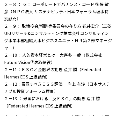
２－８ ： Ｇ： コーポレートガバナンス・コード 後藤 敏
彦（ＮＰＯ法人 サステナビリティ日本フォーラム理事特
別顧問）
２－９： 取締役会/報酬等委員会の在り方 花井宏介（三菱
UFJリサーチ&コンサルティング株式会社コンサルティン
グ事業本部組織人事ビジネスユニットＨＲ第２部マネージ
ャー）
２－10： 人的資本経営とは 大喜多 一範（株式会社
Future Vision代表取締役）
２－11：ＥＳＧと金融界の動き 荒井 勝（Federated
Hermes EOS 上級顧問）
２－12：留意すべきＥＳＧ評価 岸上 有沙（日本サステ
ナブル投資フォーラム理事）
２－13 ： 米国における「反ＥＳＧ」の動き 荒井 勝
（Federated Hermes EOS 上級顧問）