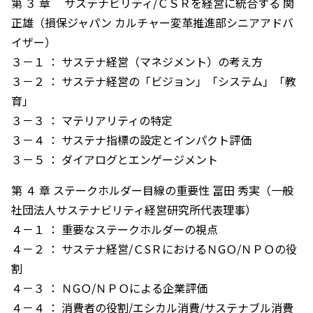
第 ３ 章 サステナビリティ/ＣＳＲを経営に統合する 関
正雄（損保ジャパン カルチャー変革推進部シニアアドバ
イザー）
３－１ ： サステナ経営（マネジメント）の考え方
３－２ ： サステナ経営の「ビジョン」「システム」「教
育」
３－３ ： マテリアリティの特定
３－４ ： サステナ指標の設定とインパクト評価
３－５ ： ダイアログとエンゲージメント
第 ４ 章 ステークホルダー目線の重要性 冨田 秀実（一般
社団法人サステナビリティ経営研究所代表理事）
４－１ ： 重要なステークホルダーの視点
４－２ ： サステナ経営/ＣSＲにおけるＮGＯ/ＮＰＯの役
割
４－３ ： ＮGＯ/ＮＰＯによる企業評価
４－４ ： 消費者の役割/エシカル消費/サステナブル消費