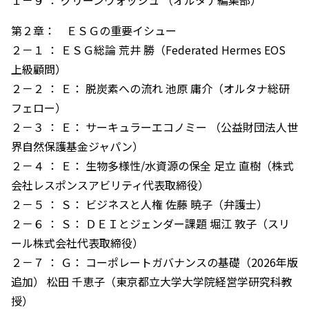
１－９ ： グリーンウォッシュ （オルタナ編集部）
第２章： ＥＳＧの重要イシュー
２－１ ： ＥＳＧ総論 荒井 勝（Federated Hermes EOS
上級顧問）
２－２ ： Ｅ： 脱炭素への流れ 池原 庸介（オルタナ総研
フェロー）
２－３ ： Ｅ： サーキュラーエコノミー （公益財団法人世
界自然保護基金ジャパン）
２－４ ： Ｅ： 生物多様性/水資源の保全 足立 直樹（株式
会社レスポンスアビリティ代表取締役）
２－５ ： Ｓ： ビジネスと人権 佐藤 暁子（弁護士）
２－６ ： Ｓ： ＤＥＩとジェンダー課題 堀江 敦子（スリ
ール株式会社代表取締役）
２－７ ： Ｇ： コーポレートガバナンスの基礎（2026年版
追加） 松田 千恵子（東京都立大学大学院経営学研究科教
授）