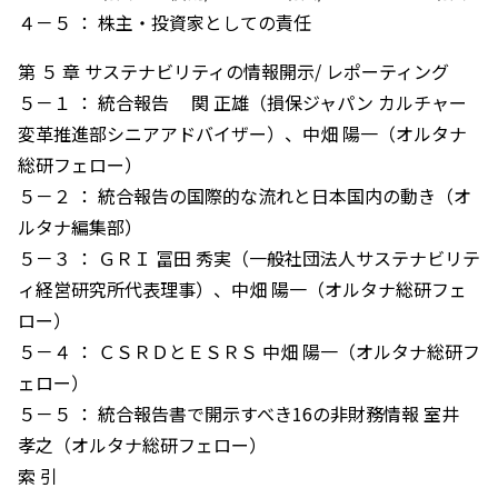
４－５ ： 株主・投資家としての責任
第 ５ 章 サステナビリティの情報開示/ レポーティング
５－１ ： 統合報告 関 正雄（損保ジャパン カルチャー
変革推進部シニアアドバイザー）、中畑 陽一（オルタナ
総研フェロー）
５－２ ： 統合報告の国際的な流れと日本国内の動き（オ
ルタナ編集部）
５－３ ： ＧＲＩ 冨田 秀実（一般社団法人サステナビリテ
ィ経営研究所代表理事）、中畑 陽一（オルタナ総研フェ
ロー）
５－４ ： ＣＳＲＤとＥＳＲＳ 中畑 陽一（オルタナ総研フ
ェロー）
５－５ ： 統合報告書で開示すべき16の非財務情報 室井
孝之（オルタナ総研フェロー）
索 引