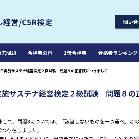
ル
経営/CSR検定
問い合
過去問題
合格者の声
1級合格者
合格者ランキング
月20日実施サステナ経営検定２級試験 問題８の正答肢につきまして
0日実施サステナ経営検定２級試験 問題８
きまして、問題8については、「該当しないものを一つ選べ」と
2つ存在しました。
申し上げますとともに、当該問題につきましては、ウとエのど