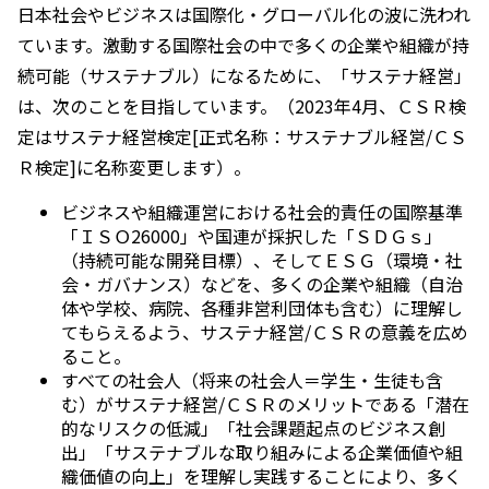
日本社会やビジネスは国際化・グローバル化の波に洗われ
ています。激動する国際社会の中で多くの企業や組織が持
続可能（サステナブル）になるために、「サステナ経営」
は、次のことを目指しています。（2023年4月、ＣＳＲ検
定はサステナ経営検定[正式名称：サステナブル経営/ＣＳ
Ｒ検定]に名称変更します）。
ビジネスや組織運営における社会的責任の国際基準
「ＩＳＯ26000」や国連が採択した「ＳＤＧｓ」
（持続可能な開発目標）、そしてＥＳＧ（環境・社
会・ガバナンス）などを、多くの企業や組織（自治
体や学校、病院、各種非営利団体も含む）に理解し
てもらえるよう、サステナ経営/ＣＳＲの意義を広め
ること。
すべての社会人（将来の社会人＝学生・生徒も含
む）がサステナ経営/ＣＳＲのメリットである「潜在
的なリスクの低減」「社会課題起点のビジネス創
出」「サステナブルな取り組みによる企業価値や組
織価値の向上」を理解し実践することにより、多く