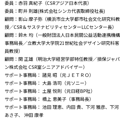
委員：赤羽 真紀子（CSRアジア日本代表）
委員：町井 則雄(株式会社シンカ代表取締役社長)
顧問：影山 摩子弥（横浜市立大学都市社会文化研究科教
授／CSR＆サステナビリティセンターLLCセンター長）
顧問：鈴木 均（一般財団法人日本民間公益活動連携機構
事務局長／立教大学大学院21世紀社会デザイン研究科客
員教授）
顧問：関 正雄（明治大学経営学部特任教授／損保ジャパ
ン株式会社 CSR室シニアアドバイザー）
サポート事務局： 諸見 昭（元ＪＥＴＲＯ）
サポート事務局： 大島 浩司（元ソニー）
サポート事務局： 土屋 悦則（元日経BP社）
サポート事務局： 橋上 恵美子（事務局長）
サポート事務局： 池田 理恵、内田 貴、下河 雅彦、下河
あさ子、 沖田 康孝