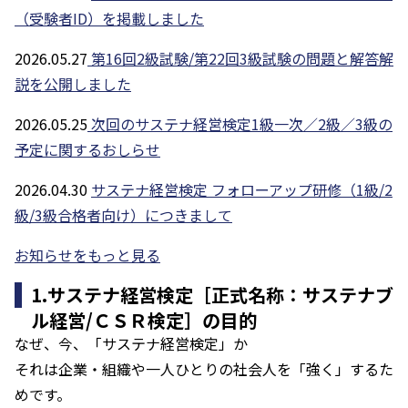
（受験者ID）を掲載しました
2026.05.27
第16回2級試験/第22回3級試験の問題と解答解
説を公開しました
2026.05.25
次回のサステナ経営検定1級一次／2級／3級の
予定に関するおしらせ
2026.04.30
サステナ経営検定 フォローアップ研修（1級/2
級/3級合格者向け）につきまして
お知らせをもっと見る
1.サステナ経営検定［正式名称：サステナブ
ル経営/ＣＳＲ検定］の目的
なぜ、今、「サステナ経営検定」か
――それは企業・組織や一人ひとりの社会人を「強く」するた
めです。