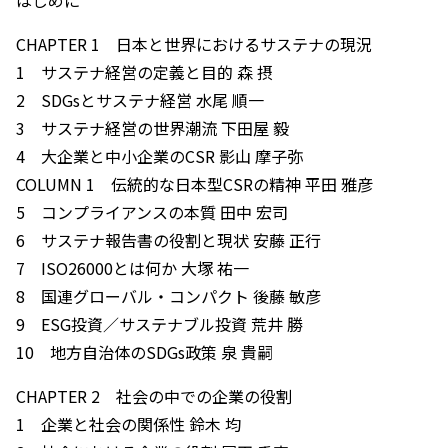
CHAPTER 1 日本と世界におけるサステナの現況
1 サステナ経営の定義と目的 森 摂
2 SDGsとサステナ経営 水尾 順一
3 サステナ経営の世界潮流 下田屋 毅
4 大企業と中小企業のCSR 影山 摩子弥
COLUMN 1 伝統的な日本型CSRの精神 平田 雅彦
5 コンプライアンスの本質 田中 宏司
6 サステナ報告書の役割と現状 安藤 正行
7 ISO26000とは何か 大塚 祐一
8 国連グローバル・コンパクト 後藤 敏彦
9 ESG投資／サステナブル投資 荒井 勝
10 地方自治体のSDGs政策 泉 貴嗣
CHAPTER 2 社会の中での企業の役割
1 企業と社会の関係性 鈴木 均