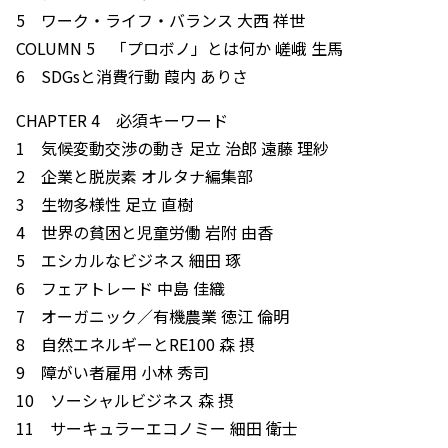
5 ワーク・ライフ・バランス 大西 祥世
COLUMN 5 「プロボノ」とは何か 嵯峨 生馬
6 SDGsと消費行動 葭内 ありさ
CHAPTER 4 必須キーワード
1 気候変動交渉の動き 足立 治郎 遠藤 理紗
2 企業と脱炭素 オルタナ編集部
3 生物多様性 足立 直樹
4 世界の貧困と児童労働 岩附 由香
5 エシカルなビジネス 細田 琢
6 フェアトレード 中島 佳織
7 オーガニック／有機農業 徳江 倫明
8 自然エネルギーとRE100 森 摂
9 障がい者雇用 小林 秀司
10 ソーシャルビジネス 森 摂
11 サーキュラーエコノミー 細田 衛士